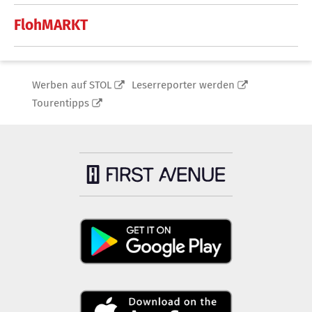
FlohMARKT
Werben auf STOL
Leserreporter werden
Tourentipps