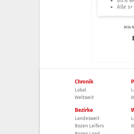
Chronik
P
Lokal
L
Weltweit
W
Bezirke
W
Landesweit
L
Bozen Leifers
W
Bozen Land