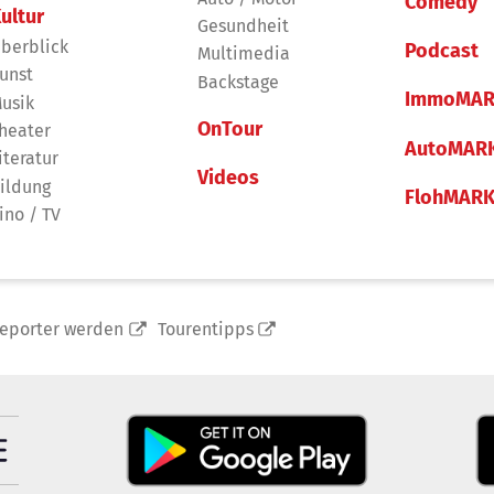
Comedy
ultur
Gesundheit
berblick
Podcast
Multimedia
unst
Backstage
ImmoMAR
usik
OnTour
heater
AutoMAR
iteratur
Videos
ildung
FlohMAR
ino / TV
reporter werden
Tourentipps