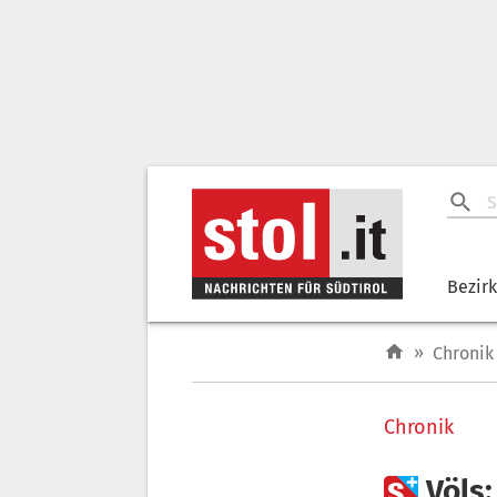
Bezir
»
Chronik
Chronik

Völs