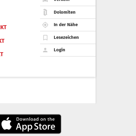
Dolomiten
In der Nähe
KT
Lesezeichen
KT
Login
KT