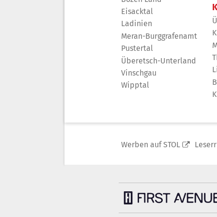
K
Eisacktal
Ü
Ladinien
K
Meran-Burggrafenamt
M
Pustertal
T
Überetsch-Unterland
L
Vinschgau
B
Wipptal
K
Werben auf STOL
Leser