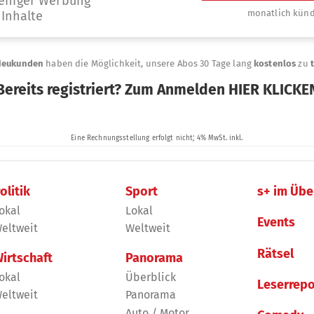
olitik
Sport
s+ im Übe
okal
Lokal
Events
eltweit
Weltweit
Rätsel
irtschaft
Panorama
okal
Überblick
Leserrepo
eltweit
Panorama
Auto / Motor