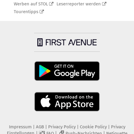
Werben auf STOL
Leserreporter werden
Tourentipps
Impressum
|
AGB
|
Privacy Policy
|
Cookie Policy
|
Privacy
Einstellungen
|
|
|
FAQ
Push-Nachrichten
Netiquette
2