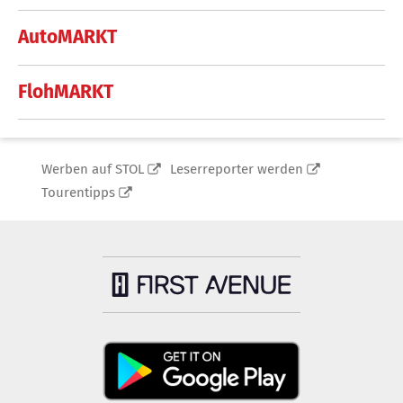
AutoMARKT
FlohMARKT
Werben auf STOL
Leserreporter werden
Tourentipps