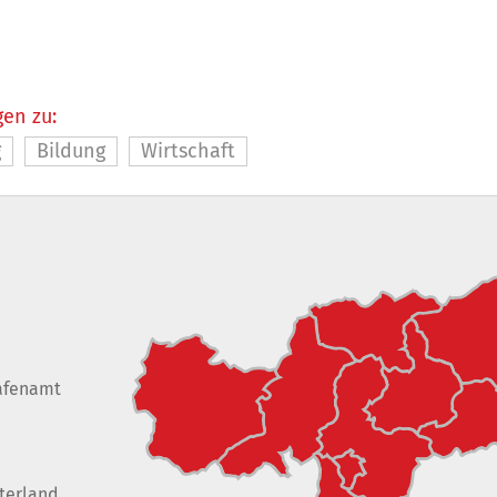
en zu:
g
Bildung
Wirtschaft
afenamt
terland