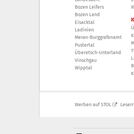
Bozen Leifers
W
Bozen Land
K
Eisacktal
Ü
Ladinien
K
Meran-Burggrafenamt
M
Pustertal
T
Überetsch-Unterland
L
Vinschgau
B
Wipptal
K
Werben auf STOL
Leser