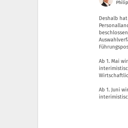
Phili
Deshalb hat 
Personallan
beschlossen
Auswahlverf
Führungspos
Ab 1. Mai wi
interimistis
Wirtschaftli
Ab 1. Juni 
interimistis