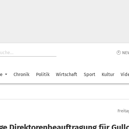
🕙 NE
ke
Chronik
Politik
Wirtschaft
Sport
Kultur
Vid
Freita
ige Direktorenbeauftragung für Gull