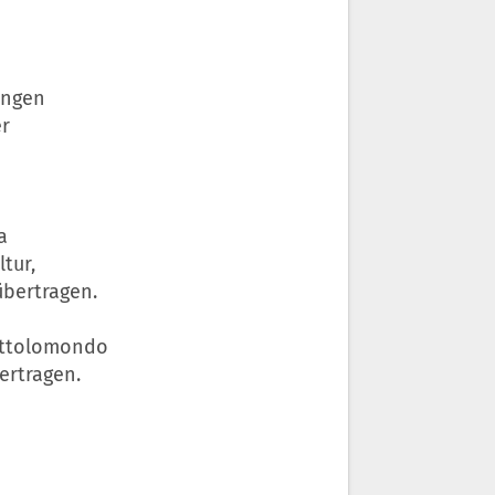
ungen
er
a
tur,
übertragen.
Tuttolomondo
ertragen.