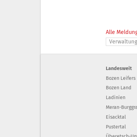
Alle Meldung
Verwaltun
Landesweit
Bozen Leifers
Bozen Land
Ladinien
Meran-Burggr
Eisacktal
Pustertal
Überetsch-Un