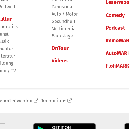
Leserrepo
eltweit
Panorama
Auto / Motor
Comedy
ultur
Gesundheit
berblick
Podcast
Multimedia
unst
Backstage
ImmoMAR
usik
OnTour
heater
AutoMAR
iteratur
Videos
ildung
FlohMAR
ino / TV
reporter werden
Tourentipps