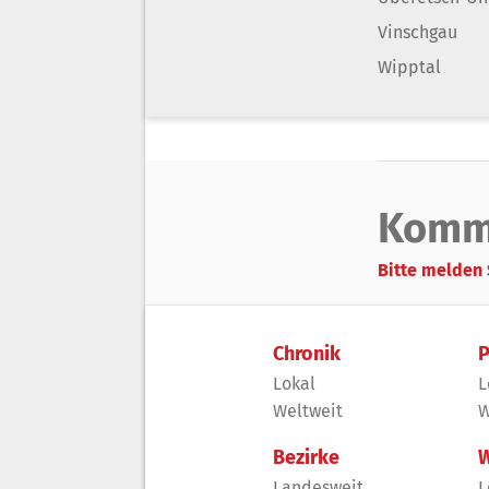
Vinschgau
Wipptal
Komm
Bitte melden 
Chronik
P
Lokal
L
Weltweit
W
Bezirke
W
Landesweit
L