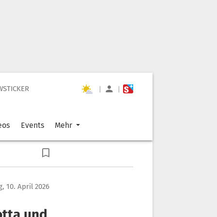
WSTICKER
|
|
eos
Events
Mehr
g, 10. April 2026
otta und