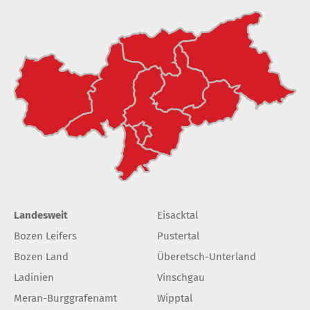
Landesweit
Eisacktal
Bozen Leifers
Pustertal
Bozen Land
Überetsch-Unterland
Ladinien
Vinschgau
Meran-Burggrafenamt
Wipptal