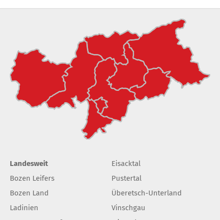
Landesweit
Eisacktal
Bozen Leifers
Pustertal
Bozen Land
Überetsch-Unterland
Ladinien
Vinschgau