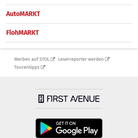
AutoMARKT
FlohMARKT
Werben auf STOL
Leserreporter werden
Tourentipps