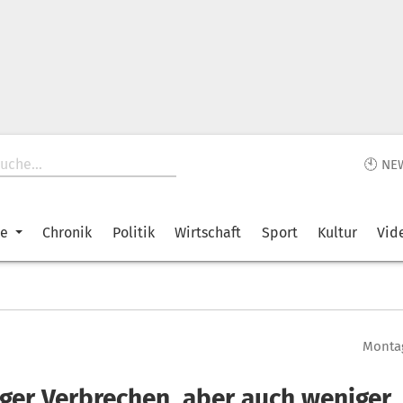
🕙 NE
ke
Chronik
Politik
Wirtschaft
Sport
Kultur
Vid
Montag
ger Verbrechen, aber auch weniger