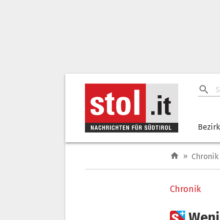
Bezir
»
Chronik
Chronik

Weni