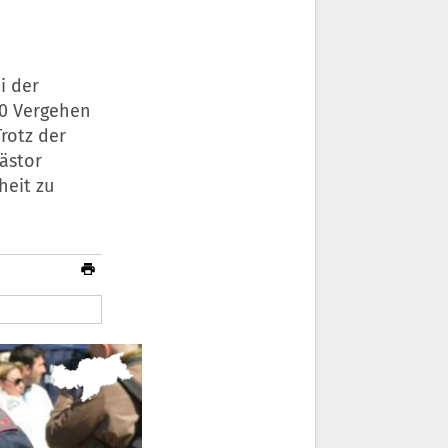
i der
00 Vergehen
rotz der
uästor
heit zu