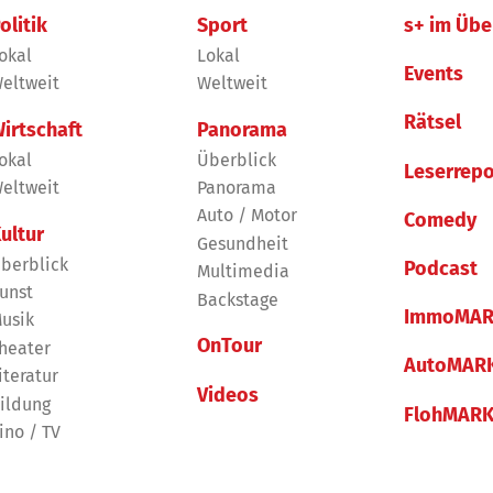
olitik
Sport
s+ im Übe
okal
Lokal
Events
eltweit
Weltweit
Rätsel
irtschaft
Panorama
okal
Überblick
Leserrepo
eltweit
Panorama
Auto / Motor
Comedy
ultur
Gesundheit
berblick
Podcast
Multimedia
unst
Backstage
ImmoMAR
usik
OnTour
heater
AutoMAR
iteratur
Videos
ildung
FlohMAR
ino / TV