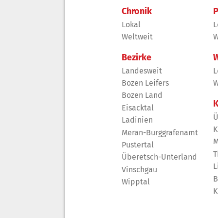
Chronik
P
Lokal
L
Weltweit
W
Bezirke
W
Landesweit
L
Bozen Leifers
W
Bozen Land
K
Eisacktal
Ü
Ladinien
K
Meran-Burggrafenamt
M
Pustertal
T
Überetsch-Unterland
L
Vinschgau
B
Wipptal
K