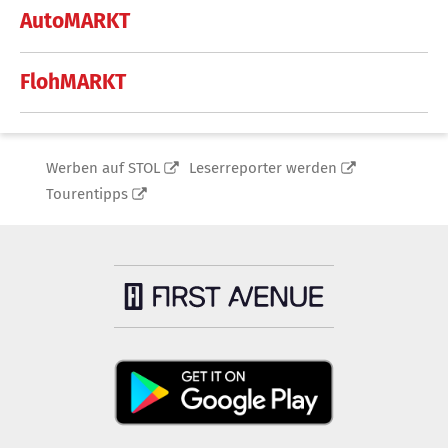
AutoMARKT
FlohMARKT
Werben auf STOL
Leserreporter werden
Tourentipps