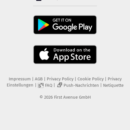
Chronik
»
Gewalt
Ermittlungen nach Angriff mit
Schere auf Männer in London
Impressum
|
AGB
|
Privacy Policy
|
Cookie Policy
|
Privacy
Einstellungen
|
|
|
FAQ
Push-Nachrichten
Netiquette
2
Es gibt
neue Inhalte
auf Stol
ZUR STARTSEITE
©
2026
First Avenue GmbH
NICHT MEHR ANZEIGEN