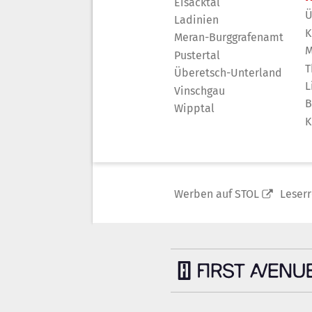
Eisacktal
Ü
Ladinien
K
Meran-Burggrafenamt
M
Pustertal
T
Überetsch-Unterland
L
Vinschgau
B
Wipptal
K
Werben auf STOL
Leser