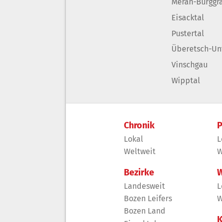
Meran-Burggr
Eisacktal
Pustertal
Überetsch-Un
Vinschgau
Wipptal
Chronik
P
Lokal
L
Weltweit
W
Bezirke
W
Landesweit
L
Bozen Leifers
W
Bozen Land
K