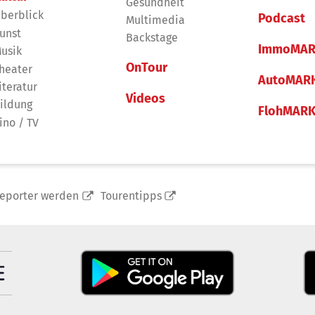
Gesundheit
berblick
Podcast
Multimedia
unst
Backstage
ImmoMAR
usik
OnTour
heater
AutoMAR
iteratur
Videos
ildung
FlohMAR
ino / TV
reporter werden
Tourentipps