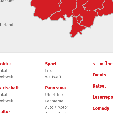
afenamt
terland
olitik
Sport
s+ im Übe
okal
Lokal
Events
eltweit
Weltweit
Rätsel
irtschaft
Panorama
okal
Überblick
Leserrepo
eltweit
Panorama
Auto / Motor
Comedy
ultur