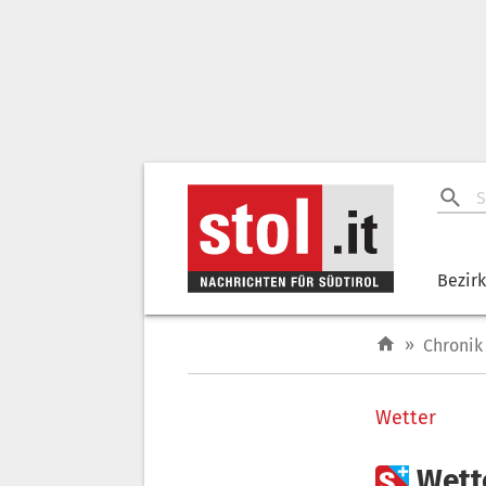
Bezir
»
Chronik
Wetter

Wette