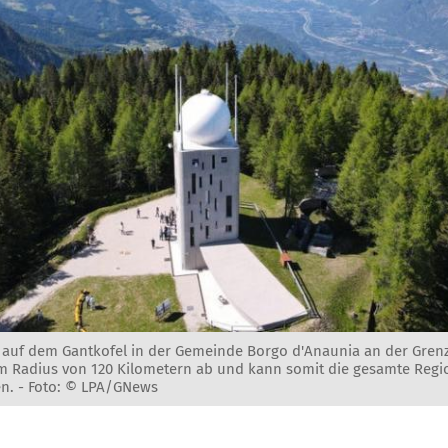
auf dem Gantkofel in der Gemeinde Borgo d'Anaunia an der Grenz
em Radius von 120 Kilometern ab und kann somit die gesamte Regi
n. -
Foto: © LPA/GNews