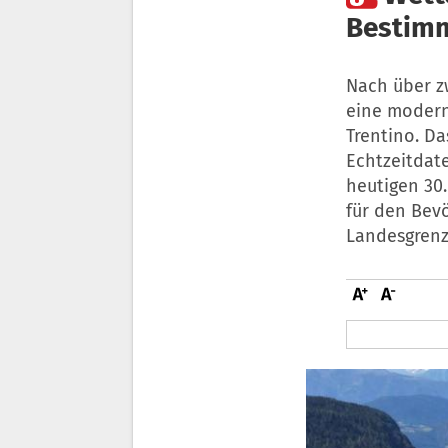
Bestim
Nach über z
eine modern
Trentino. Da
Echtzeitdat
heutigen 30.
für den Bev
Landesgrenz