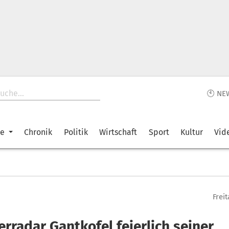
🕙 NE
ke
Chronik
Politik
Wirtschaft
Sport
Kultur
Vid
Freit
rradar Gantkofel feierlich seiner