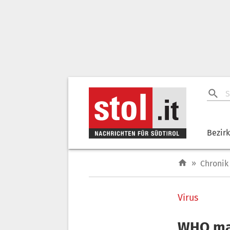
Bezir
»
Chronik
Virus
WHO mac