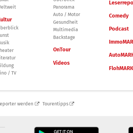
Leserrepo
eltweit
Panorama
Auto / Motor
Comedy
ultur
Gesundheit
berblick
Podcast
Multimedia
unst
Backstage
ImmoMAR
usik
OnTour
heater
AutoMAR
iteratur
Videos
ildung
FlohMAR
ino / TV
reporter werden
Tourentipps