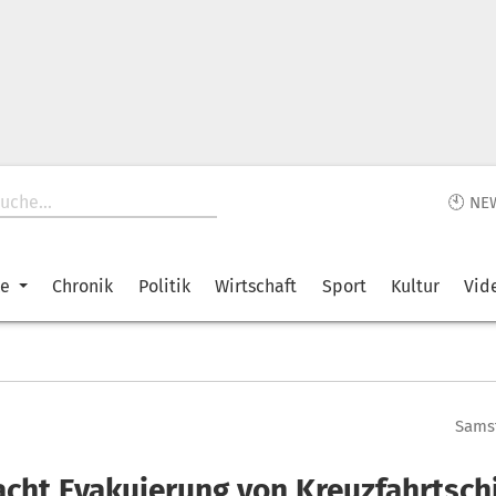
🕙 NE
ke
Chronik
Politik
Wirtschaft
Sport
Kultur
Vid
Samst
ht Evakuierung von Kreuzfahrtschi