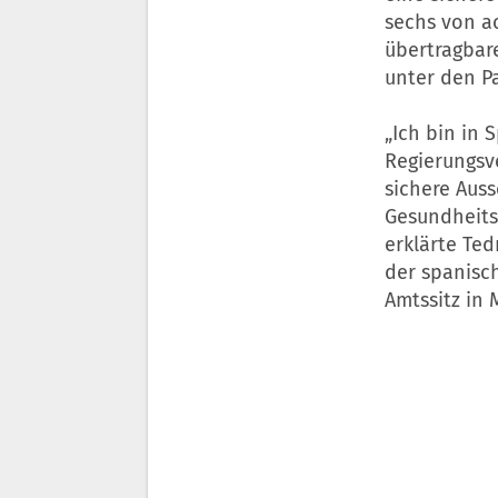
sechs von a
übertragbar
unter den Pa
„Ich bin in 
Regierungsve
sichere Auss
Gesundheitse
erklärte Te
der spanisc
Amtssitz in