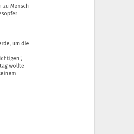
ch zu Mensch
esopfer
erde, um die
chtigen“,
tag wollte
seinem