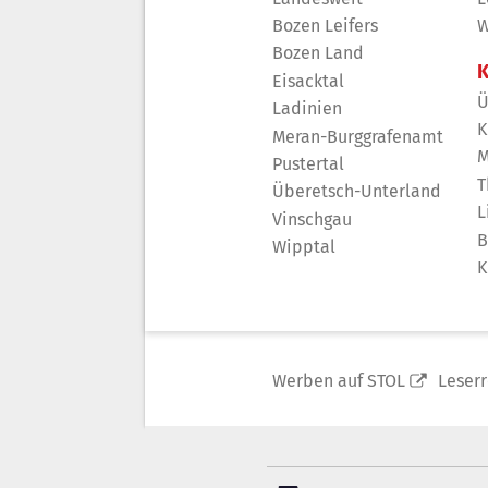
Bozen Leifers
W
Bozen Land
K
Eisacktal
Ü
Ladinien
K
Meran-Burggrafenamt
M
Pustertal
T
Überetsch-Unterland
L
Vinschgau
B
Wipptal
K
Werben auf STOL
Leser