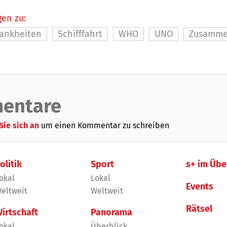
en zu:
ankheiten
Schifffahrt
WHO
UNO
Zusamme
entare
Sie sich an
um einen Kommentar zu schreiben
olitik
Sport
s+ im Übe
okal
Lokal
Events
eltweit
Weltweit
Rätsel
irtschaft
Panorama
okal
Überblick