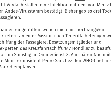
cht Verdachtsfällen eine Infektion mit dem von Mens
en Andes-Virusstamm bestätigt. Bisher gab es drei Tod
ssagieren.
Spanien eingetroffen, wo ich mich mit hochrangigen
rtretern an einer Mission nach Teneriffa beteiligen w
chiffung der Passagiere, Besatzungsmitglieder und
xperten des Kreuzfahrtschiffs 'MV Hondius' zu beaufsi
dros am Samstag im Onlinedienst X. Am späten Nachmit
he Ministerpräsident Pedro Sánchez den WHO-Chef in 
 Madrid empfangen.