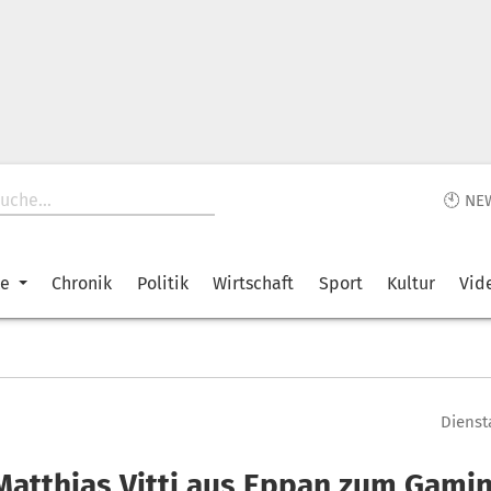
🕙 NE
ke
Chronik
Politik
Wirtschaft
Sport
Kultur
Vid
Diensta
Matthias Vitti aus Eppan zum Gamin