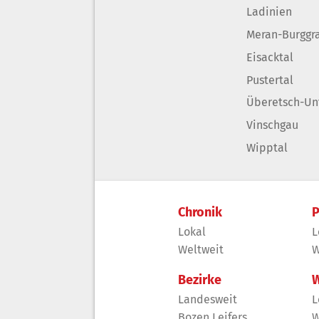
Ladinien
Meran-Burggr
Eisacktal
Pustertal
Überetsch-Un
Vinschgau
Wipptal
Chronik
P
Lokal
L
Weltweit
W
Bezirke
W
Landesweit
L
Bozen Leifers
W