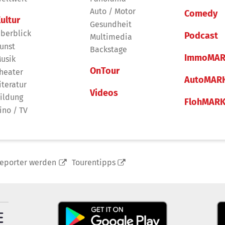
Auto / Motor
Comedy
ultur
Gesundheit
berblick
Podcast
Multimedia
unst
Backstage
ImmoMAR
usik
OnTour
heater
AutoMAR
iteratur
Videos
ildung
FlohMAR
ino / TV
reporter werden
Tourentipps