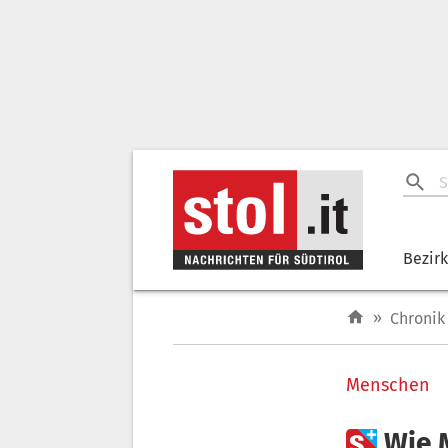
Bezir
»
Chronik
Menschen

Wie 