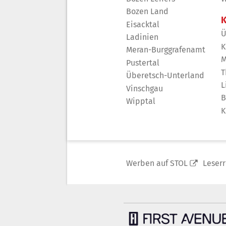
Bozen Land
K
Eisacktal
Ü
Ladinien
K
Meran-Burggrafenamt
M
Pustertal
T
Überetsch-Unterland
L
Vinschgau
B
Wipptal
K
Werben auf STOL
Leser