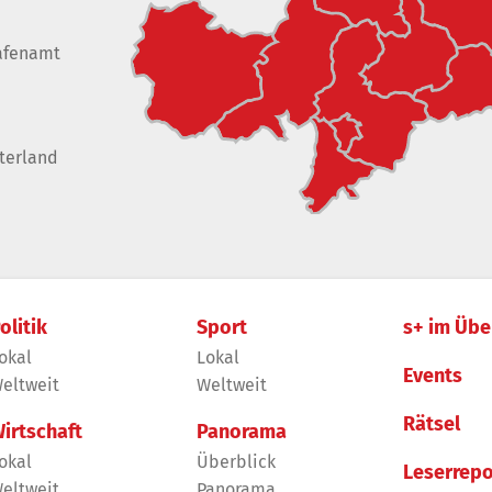
afenamt
terland
olitik
Sport
s+ im Übe
okal
Lokal
Events
eltweit
Weltweit
Rätsel
irtschaft
Panorama
okal
Überblick
Leserrepo
eltweit
Panorama