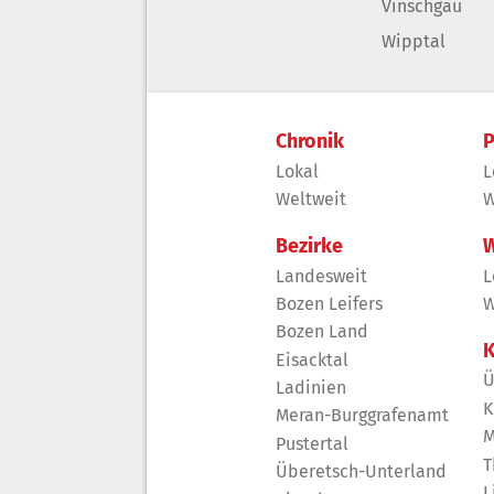
Vinschgau
Wipptal
Chronik
P
Lokal
L
Weltweit
W
Bezirke
W
Landesweit
L
Bozen Leifers
W
Bozen Land
K
Eisacktal
Ü
Ladinien
K
Meran-Burggrafenamt
M
Pustertal
T
Überetsch-Unterland
L