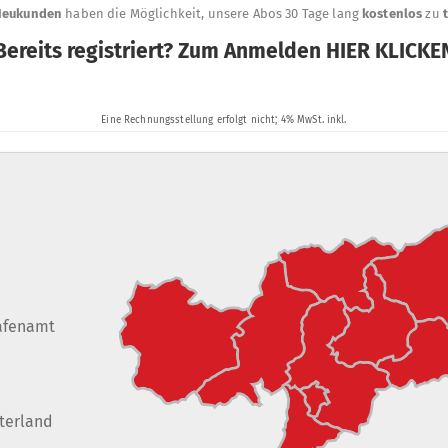
afenamt
terland