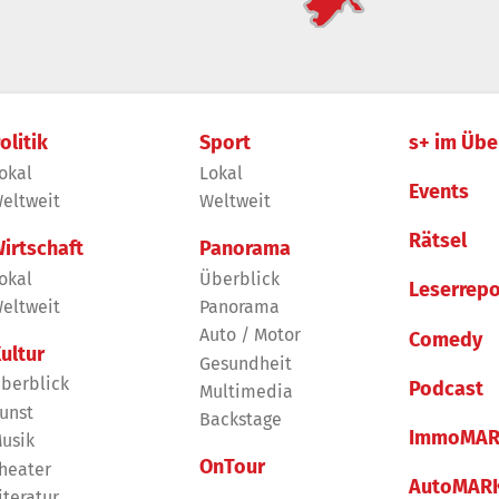
olitik
Sport
s+ im Übe
okal
Lokal
Events
eltweit
Weltweit
Rätsel
irtschaft
Panorama
okal
Überblick
Leserrepo
eltweit
Panorama
Auto / Motor
Comedy
ultur
Gesundheit
berblick
Podcast
Multimedia
unst
Backstage
ImmoMAR
usik
OnTour
heater
AutoMAR
iteratur