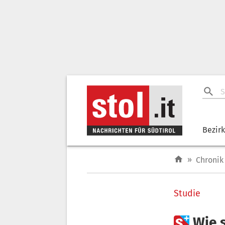
Bezir
»
Chronik
Studie

Wie 