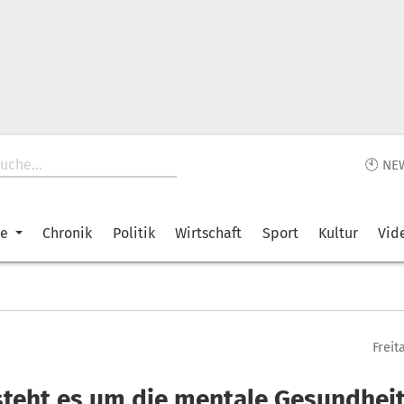
🕙 NE
ke
Chronik
Politik
Wirtschaft
Sport
Kultur
Vid
Freit
steht es um die mentale Gesundhei