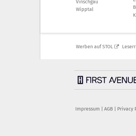
Vinschgau
B
Wipptal
K
Werben auf STOL
Leser
Impressum
|
AGB
|
Privacy 