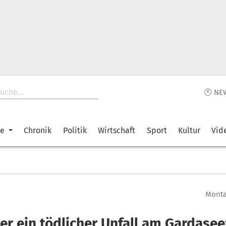
🕙 NE
ke
Chronik
Politik
Wirtschaft
Sport
Kultur
Vid
Montag
er ein tödlicher Unfall am Gardasee