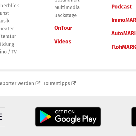
berblick
Podcast
Multimedia
unst
Backstage
ImmoMAR
usik
OnTour
heater
AutoMAR
iteratur
Videos
ildung
FlohMAR
ino / TV
reporter werden
Tourentipps