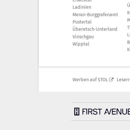
Ü
Ladinien
K
Meran-Burggrafenamt
M
Pustertal
T
Überetsch-Unterland
L
Vinschgau
B
Wipptal
K
Werben auf STOL
Leser