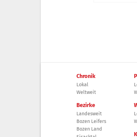
Chronik
P
Lokal
L
Weltweit
W
Bezirke
W
Landesweit
L
Bozen Leifers
W
Bozen Land
K
Eisacktal