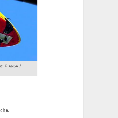
to: © ANSA /
oche.