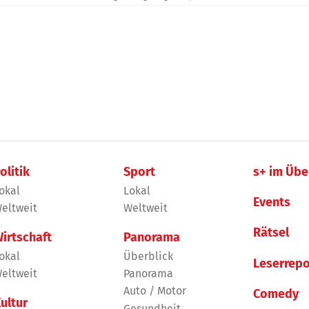
olitik
Sport
s+ im Übe
okal
Lokal
Events
eltweit
Weltweit
Rätsel
irtschaft
Panorama
okal
Überblick
Leserrepo
eltweit
Panorama
Auto / Motor
Comedy
ultur
Gesundheit