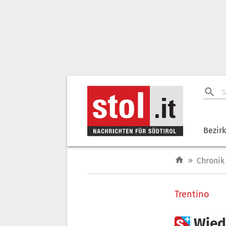
Bezir
»
Chronik
Trentino

Wied