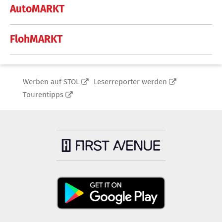
AutoMARKT
FlohMARKT
Werben auf STOL
Leserreporter werden
Tourentipps