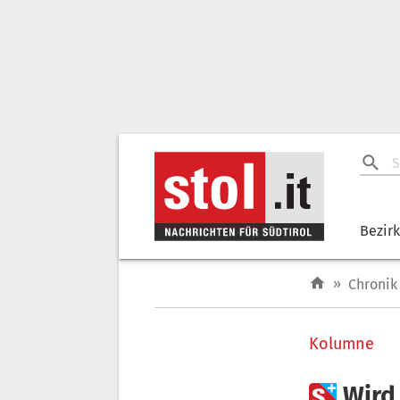
Bezir
»
Chronik
Kolumne

Wird