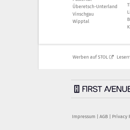
T
Überetsch-Unterland
L
Vinschgau
B
Wipptal
K
Werben auf STOL
Leser
Impressum
|
AGB
|
Privacy 