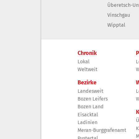
Überetsch-Un
Vinschgau
Wipptal
Chronik
P
Lokal
L
Weltweit
W
Bezirke
W
Landesweit
L
Bozen Leifers
W
Bozen Land
K
Eisacktal
Ü
Ladinien
K
Meran-Burggrafenamt
M
Pustertal