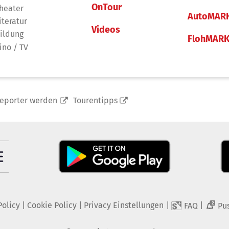
OnTour
heater
AutoMAR
iteratur
Videos
ildung
FlohMAR
ino / TV
reporter werden
Tourentipps
Policy
|
Cookie Policy
|
Privacy Einstellungen
|
|
FAQ
Pu
2