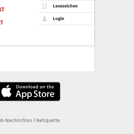
Lesezeichen
KT
Login
KT
|
sh-Nachrichten
Netiquette