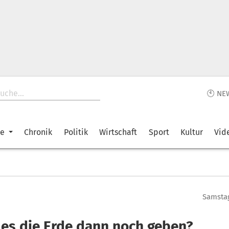
🕙 NE
ke
Chronik
Politik
Wirtschaft
Sport
Kultur
Vid
Samstag
 es die Erde dann noch geben?