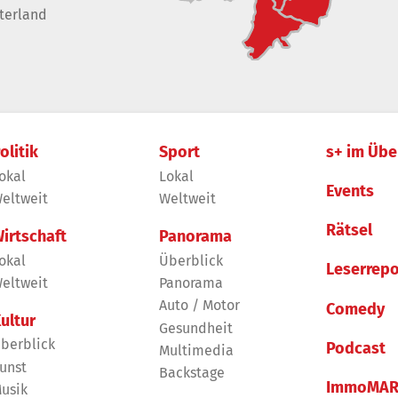
terland
olitik
Sport
s+ im Übe
okal
Lokal
Events
eltweit
Weltweit
Rätsel
irtschaft
Panorama
okal
Überblick
Leserrepo
eltweit
Panorama
Auto / Motor
Comedy
ultur
Gesundheit
berblick
Podcast
Multimedia
unst
Backstage
ImmoMAR
usik