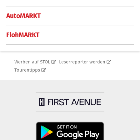
AutoMARKT
FlohMARKT
Werben auf STOL
Leserreporter werden
Tourentipps