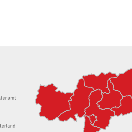
afenamt
terland