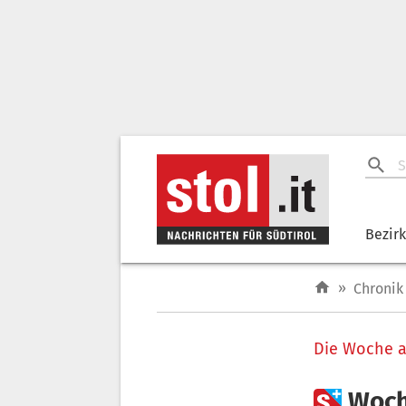
Bezir
»
Chronik
Die Woche a

Woch