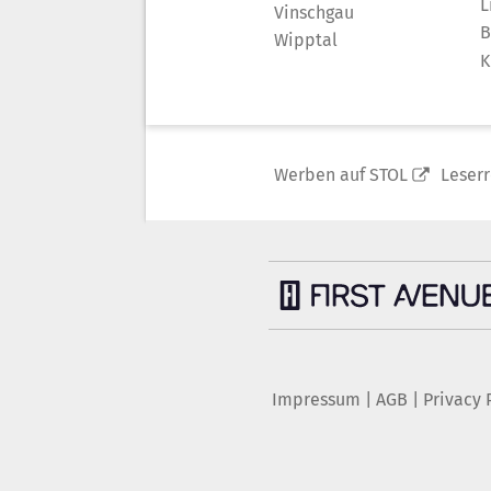
L
Vinschgau
B
Wipptal
K
Werben auf STOL
Leser
Impressum
|
AGB
|
Privacy 