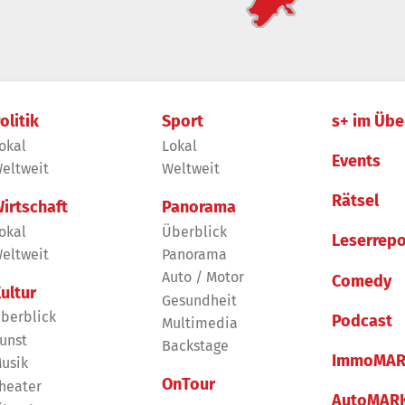
olitik
Sport
s+ im Übe
okal
Lokal
Events
eltweit
Weltweit
Rätsel
irtschaft
Panorama
okal
Überblick
Leserrepo
eltweit
Panorama
Auto / Motor
Comedy
ultur
Gesundheit
berblick
Podcast
Multimedia
unst
Backstage
ImmoMAR
usik
OnTour
heater
AutoMAR