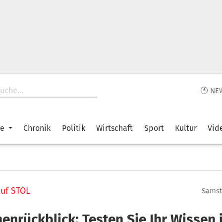
🕙 NE
ke
Chronik
Politik
Wirtschaft
Sport
Kultur
Vid
uf STOL
Samsta
enrückblick: Testen Sie Ihr Wissen 