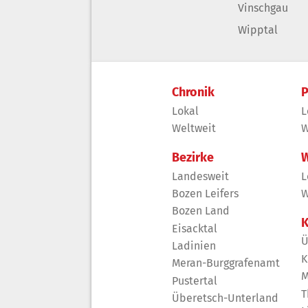
Vinschgau
Wipptal
Chronik
P
Lokal
L
Weltweit
W
Bezirke
W
Landesweit
L
Bozen Leifers
W
Bozen Land
K
Eisacktal
Ü
Ladinien
K
Meran-Burggrafenamt
M
Pustertal
T
Überetsch-Unterland