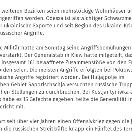
i weiteren Bezirken seien mehrstöckige Wohnhäuser u
ngegriffen worden. Odessa ist als wichtiger Schwarzm
r ukrainische Exporte und seit Beginn des Ukraine-Kr
ussischer Angriffe.
he Militär hatte am Sonntag seine Angriffsbemühungen
verstärkt. Der Generalstab in Kiew hatte mitgeteilt, da
f insgesamt 161 bewaffnete Zusammenstöße von den Fr
den seien. Die meisten Angriffe erfolgten bei Pokrows
sische Angriffe registriert worden. Bei Huljajpolje im
chen Gebiet Saporischschja versuchten russische Trup
schen Stellungen zu durchbrechen. Bei Kostjantyniwka
habe es 15 Gefechte gegeben, teilte die Generalität i
richt mit.
rt seit über vier Jahren einen Offensivkrieg gegen die
 die russischen Streitkräfte knapp ein Fünftel des Ter