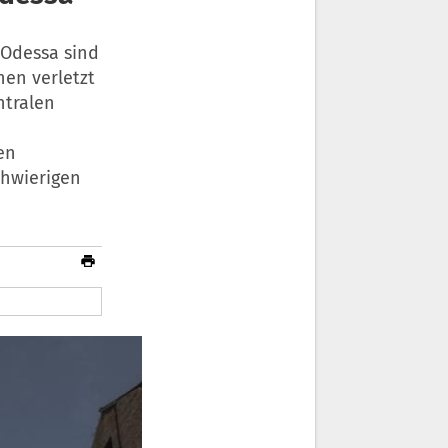
 Odessa sind
en verletzt
ntralen
en
schwierigen