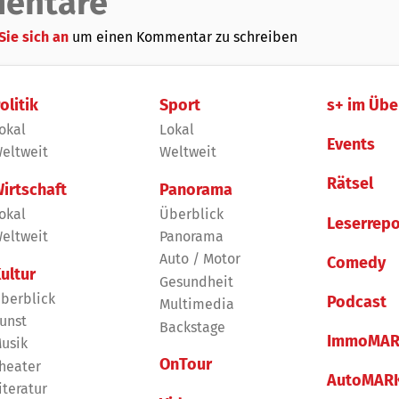
entare
Sie sich an
um einen Kommentar zu schreiben
olitik
Sport
s+ im Übe
okal
Lokal
Events
eltweit
Weltweit
Rätsel
irtschaft
Panorama
okal
Überblick
Leserrepo
eltweit
Panorama
Auto / Motor
Comedy
ultur
Gesundheit
berblick
Podcast
Multimedia
unst
Backstage
ImmoMAR
usik
OnTour
heater
AutoMAR
iteratur