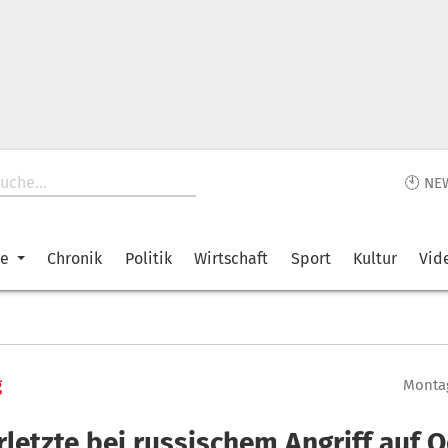
🕙 NE
ke
Chronik
Politik
Wirtschaft
Sport
Kultur
Vid
g
Montag
rletzte bei russischem Angriff auf 