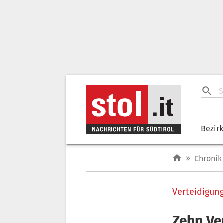
Bezir
»
Chronik
Verteidigun
Zehn Ve