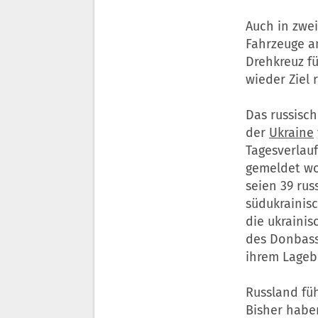
Auch in zwe
Fahrzeuge a
Drehkreuz fü
wieder Ziel r
Das russisc
der
Ukraine
Tagesverlau
gemeldet wor
seien 39 rus
südukrainis
die ukraini
des Donbass 
ihrem Lagebe
Russland füh
Bisher haben