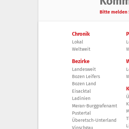
Komm
Bitte melden 
Chronik
P
Lokal
L
Weltweit
W
Bezirke
W
Landesweit
L
Bozen Leifers
W
Bozen Land
K
Eisacktal
Ü
Ladinien
K
Meran-Burggrafenamt
M
Pustertal
T
Überetsch-Unterland
L
Vinschgau