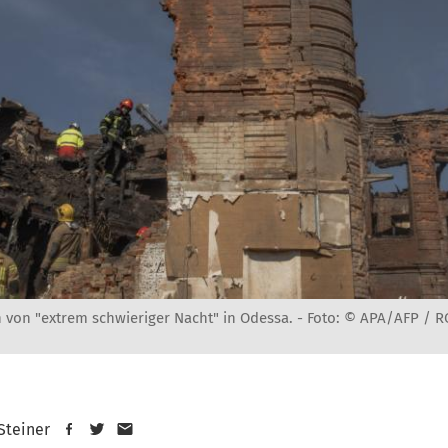
von "extrem schwieriger Nacht" in Odessa. -
Foto: © APA/AFP / 
 Steiner