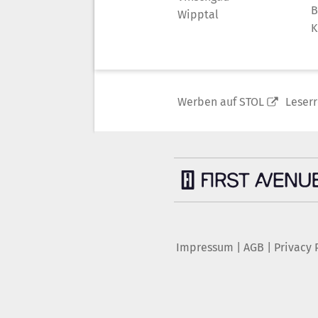
B
Wipptal
K
Werben auf STOL
Leser
Impressum
|
AGB
|
Privacy 