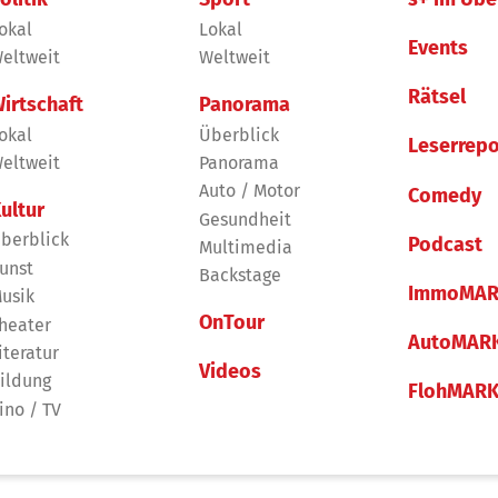
okal
Lokal
Events
eltweit
Weltweit
Rätsel
irtschaft
Panorama
okal
Überblick
Leserrepo
eltweit
Panorama
Auto / Motor
Comedy
ultur
Gesundheit
berblick
Podcast
Multimedia
unst
Backstage
ImmoMAR
usik
OnTour
heater
AutoMAR
iteratur
Videos
ildung
FlohMAR
ino / TV