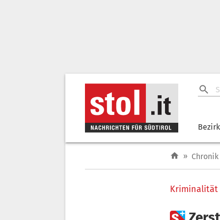
Bezir
»
Chronik
Kriminalität

Zers