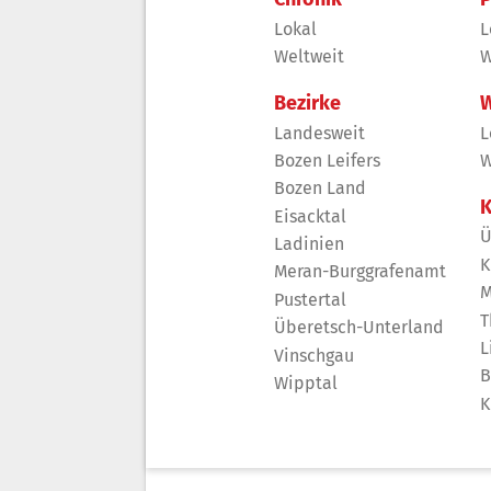
Lokal
L
Weltweit
W
Bezirke
W
Landesweit
L
Bozen Leifers
W
Bozen Land
K
Eisacktal
Ü
Ladinien
K
Meran-Burggrafenamt
M
Pustertal
T
Überetsch-Unterland
L
Vinschgau
B
Wipptal
K