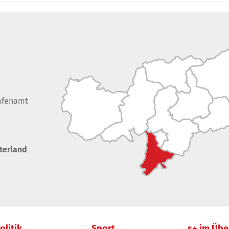
afenamt
terland
olitik
Sport
s+ im Übe