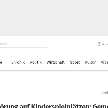
🕙 NE
ke
Chronik
Politik
Wirtschaft
Sport
Kultur
Vid
Fre
törung auf Kinderspielplätzen: Gem