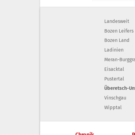
Landesweit
Bozen Leifers
Bozen Land
Ladinien
Meran-Burggr
Eisacktal
Pustertal
Überetsch-Un
Vinschgau
Wipptal
Chronik
P