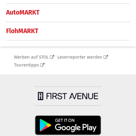
AutoMARKT
FlohMARKT
Werben auf STOL
Leserreporter werden
Tourentipps