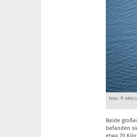
Foto: © APA/d
Beide große
befanden si
etwa 70 Kil