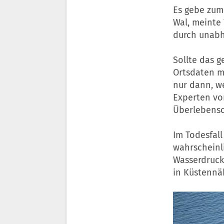
Es gebe zum
Wal, meinte
durch unabhä
Sollte das 
Ortsdaten m
nur dann, we
Experten von
Überlebensc
Im Todesfal
wahrscheinl
Wasserdruck 
in Küstennä