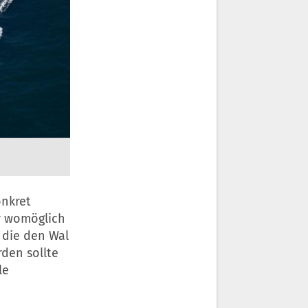
onkret
r womöglich
 die den Wal
rden sollte
le