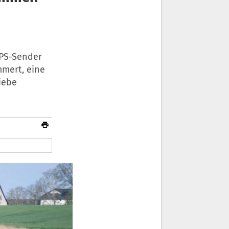
GPS-Sender
mmert, eine
iebe