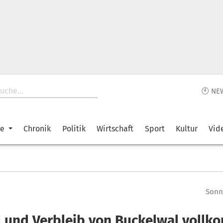
🕙 NE
ke
Chronik
Politik
Wirtschaft
Sport
Kultur
Vid
Sonnt
 und Verbleib von Buckelwal voll