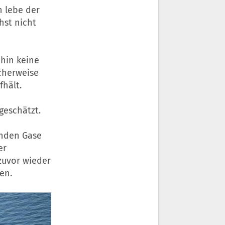
 lebe der
hst nicht
ehin keine
cherweise
fhält.
geschätzt.
enden Gase
er
 zuvor wieder
en.