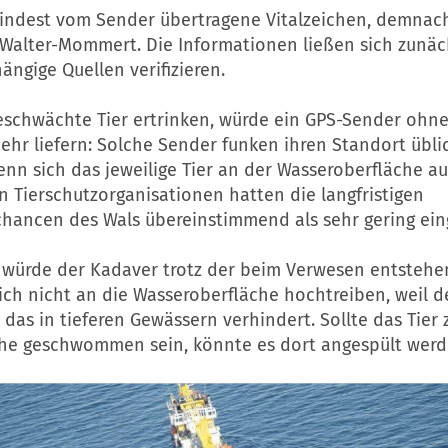
indest vom Sender übertragene Vitalzeichen, demnach
 Walter-Mommert. Die Informationen ließen sich zunäc
ngige Quellen verifizieren.
geschwächte Tier ertrinken, würde ein GPS-Sender ohn
ehr liefern: Solche Sender funken ihren Standort übli
nn sich das jeweilige Tier an der Wasseroberfläche au
 Tierschutzorganisationen hatten die langfristigen
hancen des Wals übereinstimmend als sehr gering ein
l würde der Kadaver trotz der beim Verwesen entsteh
ich nicht an die Wasseroberfläche hochtreiben, weil d
das in tieferen Gewässern verhindert. Sollte das Tier
he geschwommen sein, könnte es dort angespült werd