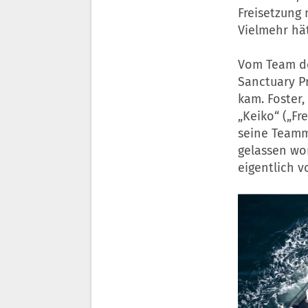
Freisetzung 
Vielmehr hä
Vom Team de
Sanctuary Pr
kam. Foster
„Keiko“ („Fr
seine Teamm
gelassen wo
eigentlich 