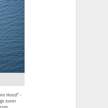
bin Hood“ -
gs zuvor
 zum