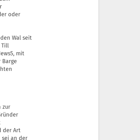
r
der oder
den Wal seit
Till
ews5, mit
r Barge
chten
 zur
Gründer
t
 der Art
 sei an der