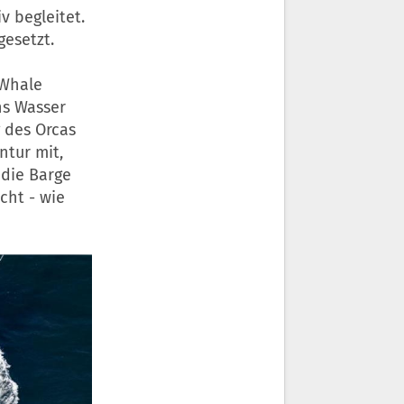
v begleitet.
esetzt.
 Whale
ns Wasser
 des Orcas
ntur mit,
 die Barge
cht - wie