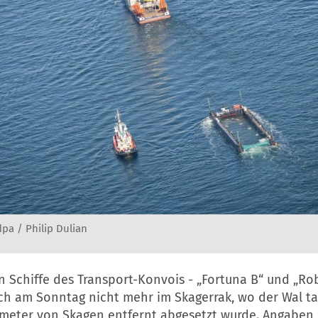
pa / Philip Dulian
n Schiffe des Transport-Konvois - „Fortuna B“ und „Ro
ch am Sonntag nicht mehr im Skagerrak, wo der Wal ta
ometer von Skagen entfernt abgesetzt wurde. Angaben