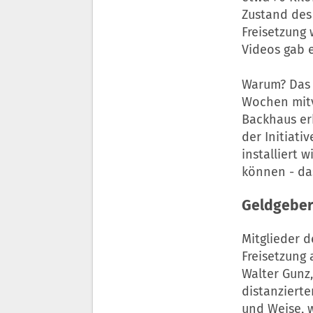
Zustand des
Freisetzung 
Videos gab e
Warum? Das 
Wochen mitv
Backhaus er
der Initiati
installiert 
können - das
Geldgeber
Mitglieder d
Freisetzung
Walter Gunz,
distanziert
und Weise, w