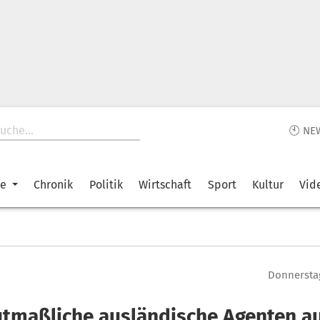
🕙 NE
ke
Chronik
Politik
Wirtschaft
Sport
Kultur
Vid
Donnerstag
tmaßliche ausländische Agenten a