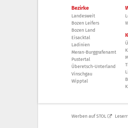
Bezirke
W
Landesweit
L
Bozen Leifers
W
Bozen Land
K
Eisacktal
Ü
Ladinien
K
Meran-Burggrafenamt
M
Pustertal
T
Überetsch-Unterland
L
Vinschgau
B
Wipptal
K
Werben auf STOL
Leser