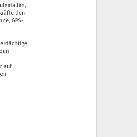
ufgefallen,
kräfte den
hne, GPS-
verdächtige
nden
r auf
hen