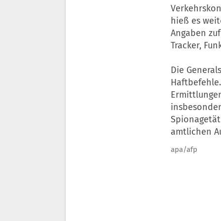
Verkehrskont
hieß es wei
Angaben zuf
Tracker, Fun
Die General
Haftbefehle
Ermittlunge
insbesonder
Spionagetäti
amtlichen A
apa/afp