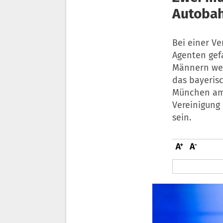
Autobah
Bei einer V
Agenten gef
Männern wer
das bayeris
München am 
Vereinigung
sein.