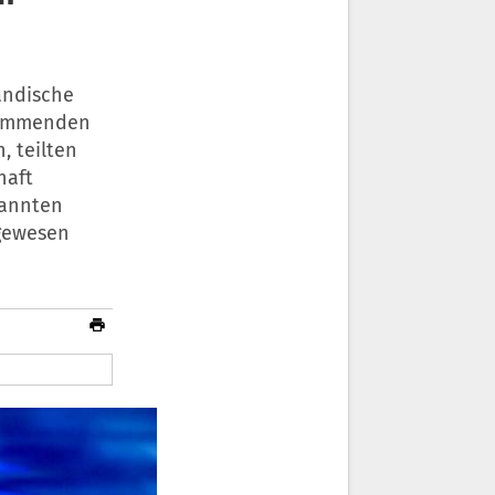
ändische
stammenden
 teilten
haft
nannten
 gewesen