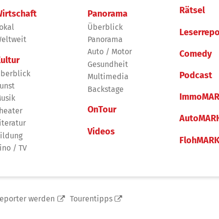
Rätsel
irtschaft
Panorama
okal
Überblick
Leserrepo
eltweit
Panorama
Auto / Motor
Comedy
ultur
Gesundheit
berblick
Podcast
Multimedia
unst
Backstage
ImmoMAR
usik
OnTour
heater
AutoMAR
iteratur
Videos
ildung
FlohMAR
ino / TV
reporter werden
Tourentipps