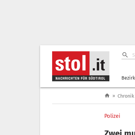
Bezir
»
Chronik
Polizei
Zwei mu