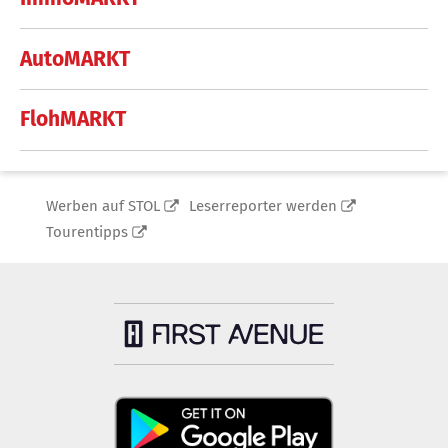
AutoMARKT
FlohMARKT
Werben auf STOL
Leserreporter werden
Tourentipps