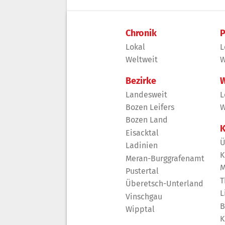
Chronik
P
Lokal
L
Weltweit
W
Bezirke
W
Landesweit
L
Bozen Leifers
W
Bozen Land
K
Eisacktal
Ü
Ladinien
K
Meran-Burggrafenamt
M
Pustertal
T
Überetsch-Unterland
L
Vinschgau
B
Wipptal
K