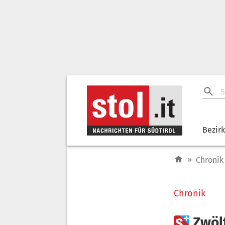
Bezir
»
Chronik
Chronik

Zwölf