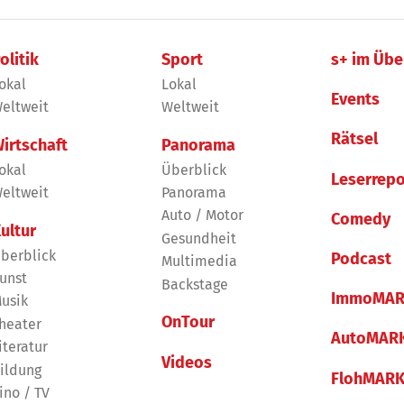
olitik
Sport
s+ im Übe
okal
Lokal
Events
eltweit
Weltweit
Rätsel
irtschaft
Panorama
okal
Überblick
Leserrepo
eltweit
Panorama
Auto / Motor
Comedy
ultur
Gesundheit
berblick
Podcast
Multimedia
unst
Backstage
ImmoMAR
usik
OnTour
heater
AutoMAR
iteratur
Videos
ildung
FlohMAR
ino / TV