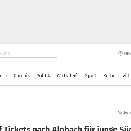
🕙 NE
ke
Chronik
Politik
Wirtschaft
Sport
Kultur
Vid
Mittwoc
 Tickets nach Alpbach für junge Süd