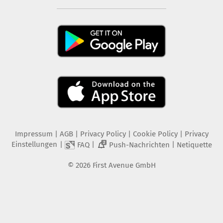
Impressum
|
AGB
|
Privacy Policy
|
Cookie Policy
|
Privacy
Einstellungen
|
|
|
FAQ
Push-Nachrichten
Netiquette
2
©
2026
First Avenue GmbH