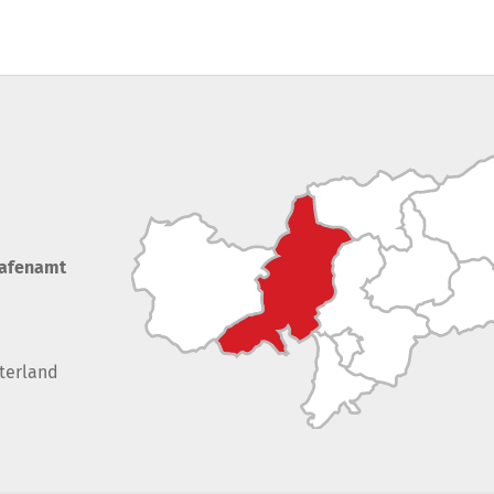
rafenamt
terland