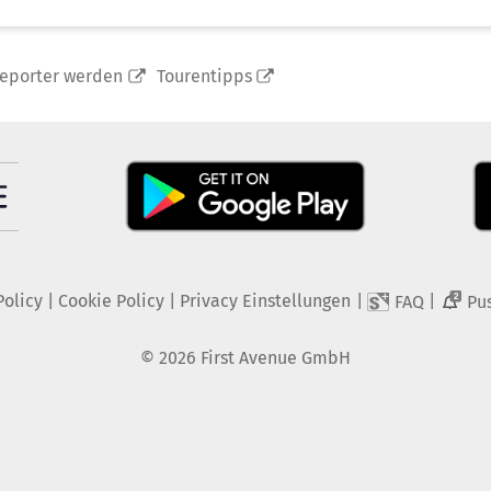
reporter werden
Tourentipps
Policy
|
Cookie Policy
|
Privacy Einstellungen
|
|
FAQ
Pu
2
©
2026
First Avenue GmbH