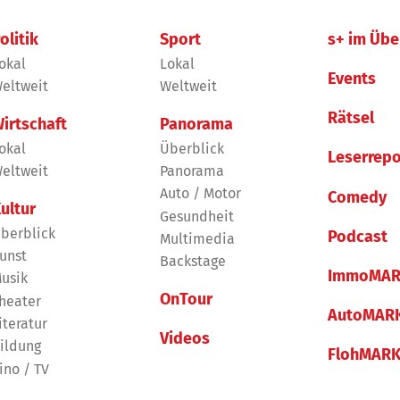
olitik
Sport
s+ im Übe
okal
Lokal
Events
eltweit
Weltweit
Rätsel
irtschaft
Panorama
okal
Überblick
Leserrepo
eltweit
Panorama
Auto / Motor
Comedy
ultur
Gesundheit
berblick
Podcast
Multimedia
unst
Backstage
ImmoMAR
usik
OnTour
heater
AutoMAR
iteratur
Videos
ildung
FlohMAR
ino / TV