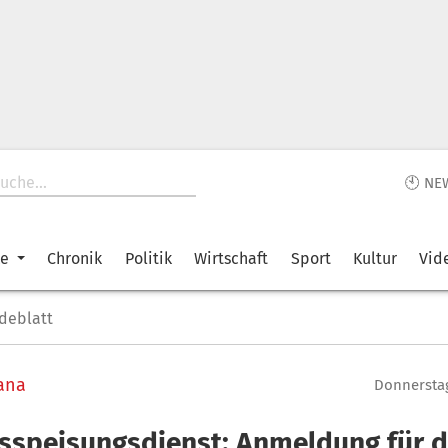
🕙 NE
ke
Chronik
Politik
Wirtschaft
Sport
Kultur
Vid
deblatt
ana
Donnerstag
sspeisungsdienst: Anmeldung für 