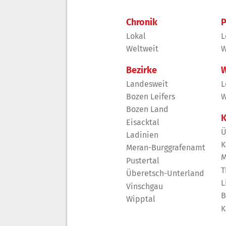
Chronik
P
Lokal
L
Weltweit
W
Bezirke
W
Landesweit
L
Bozen Leifers
W
Bozen Land
K
Eisacktal
Ü
Ladinien
K
Meran-Burggrafenamt
M
Pustertal
T
Überetsch-Unterland
L
Vinschgau
B
Wipptal
K