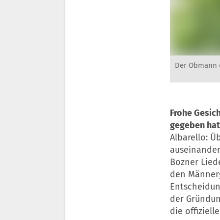
Der Obmann d
Frohe Gesic
gegeben hat
Albarello: 
auseinander.
Bozner Lied
den Männerg
Entscheidung
der Gründung
die offiziel