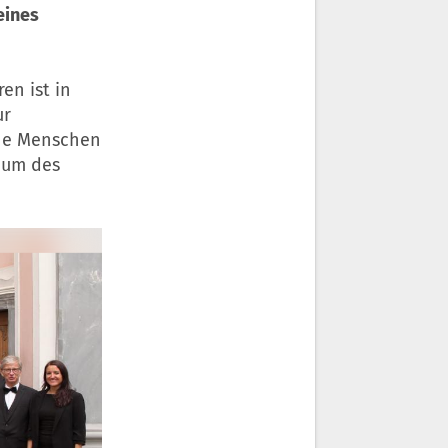
eines
en ist in
ur
ene Menschen
 um des