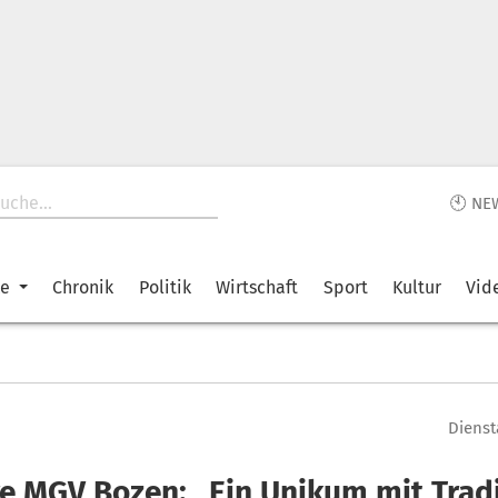
🕙 NE
ke
Chronik
Politik
Wirtschaft
Sport
Kultur
Vid
Dienst
re MGV Bozen: „Ein Unikum mit Trad