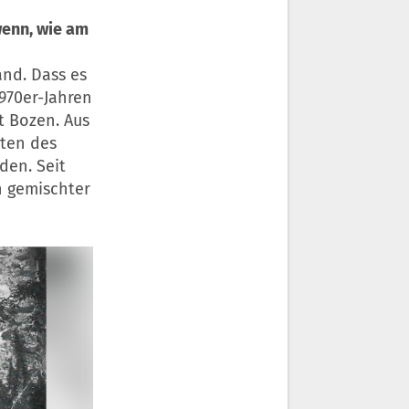
wenn, wie am
and. Dass es
970er-Jahren
t Bozen. Aus
ten des
den. Seit
n gemischter