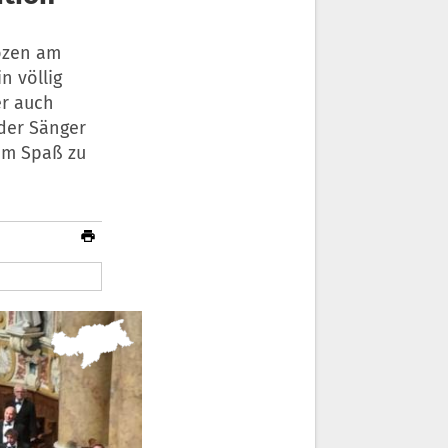
ozen am
n völlig
er auch
der Sänger
sam Spaß zu