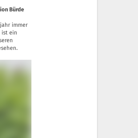
tion Bürde
sjahr immer
ist ein
nseren
esehen.