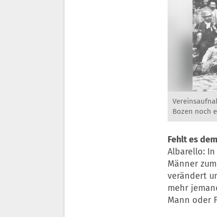
Vereinsaufna
Bozen noch e
Fehlt es de
Albarello: I
Männer zum S
verändert un
mehr jemand
Mann oder F