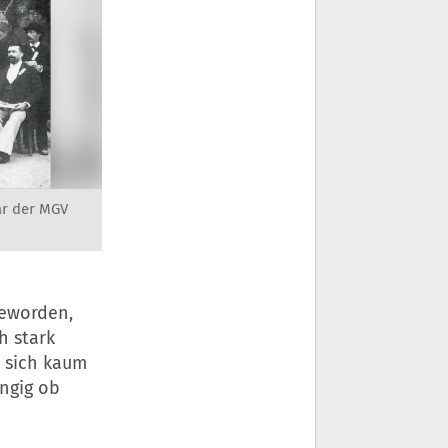
ar der MGV
geworden,
h stark
l sich kaum
ngig ob