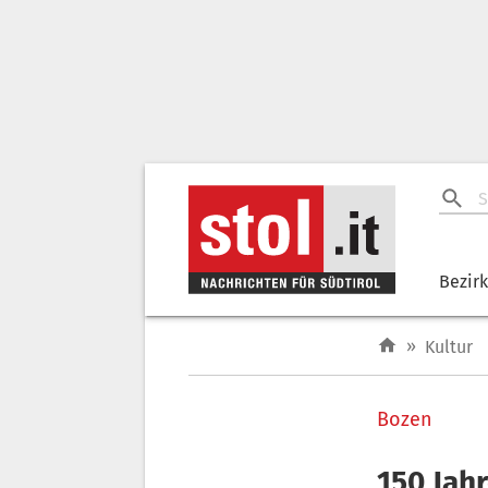
Bezir
»
Kultur
Bozen
150 Jah