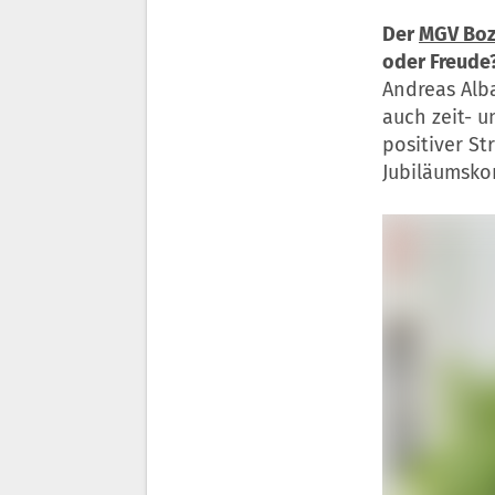
Der
MGV Bo
oder Freude
Andreas Alba
auch zeit- u
positiver St
Jubiläumsko