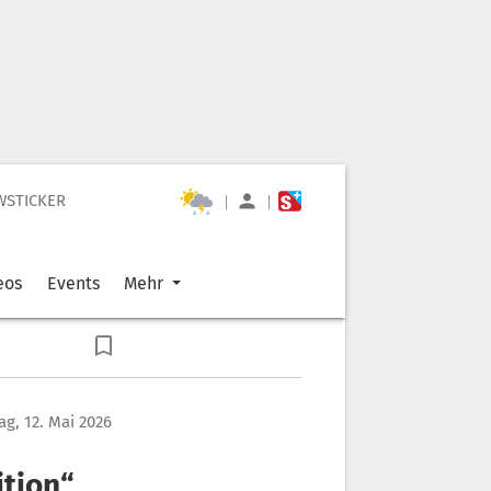
WSTICKER
|
|
eos
Events
Mehr
ag, 12. Mai 2026
ition“