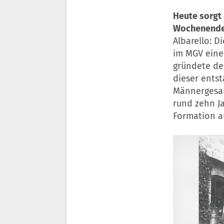
Heute sorgt
Wochenende 
Albarello: D
im MGV einen
gründete d
dieser ents
Männergesan
rund zehn J
Formation au