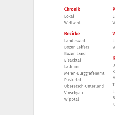
Chronik
P
Lokal
L
Weltweit
W
Bezirke
W
Landesweit
L
Bozen Leifers
W
Bozen Land
K
Eisacktal
Ü
Ladinien
K
Meran-Burggrafenamt
M
Pustertal
T
Überetsch-Unterland
L
Vinschgau
B
Wipptal
K