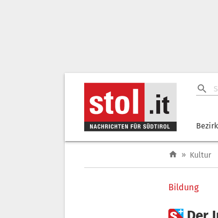
Bezir
»
Kultur
Bildung

Der 