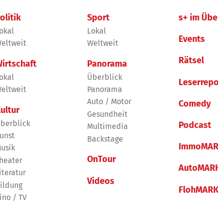
olitik
Sport
s+ im Übe
okal
Lokal
Events
eltweit
Weltweit
Rätsel
irtschaft
Panorama
okal
Überblick
Leserrepo
eltweit
Panorama
Auto / Motor
Comedy
ultur
Gesundheit
berblick
Podcast
Multimedia
unst
Backstage
ImmoMAR
usik
OnTour
heater
AutoMAR
iteratur
Videos
ildung
FlohMAR
ino / TV