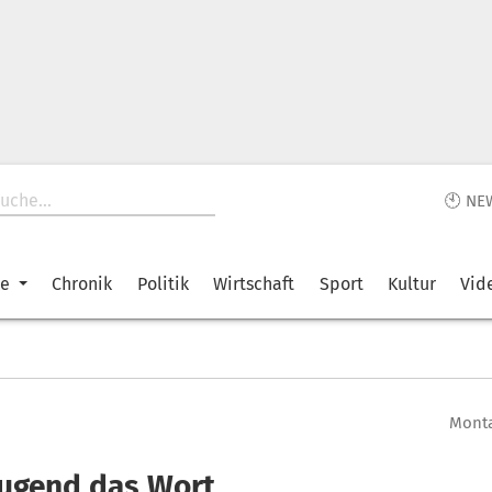
🕙 NE
ke
Chronik
Politik
Wirtschaft
Sport
Kultur
Vid
Monta
Jugend das Wort