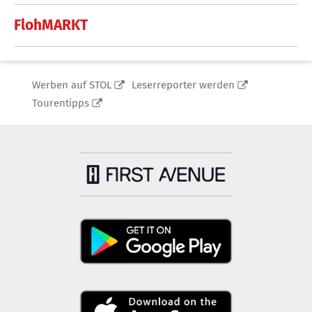
FlohMARKT
Werben auf STOL
Leserreporter werden
Tourentipps