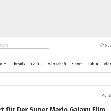
🕙 NE
ke
Chronik
Politik
Wirtschaft
Sport
Kultur
Vid
Monta
rt für Der Super Mario Galaxy Film