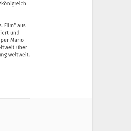
zkönigreich
. Film“ aus
iert und
uper Mario
eltweit über
ung weltweit.