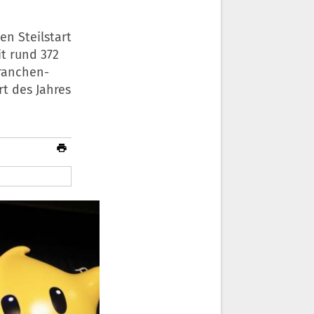
en Steilstart
it rund 372
Branchen-
rt des Jahres