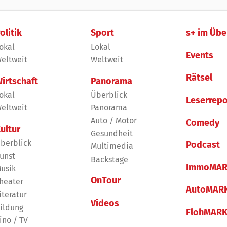
olitik
Sport
s+ im Übe
okal
Lokal
Events
eltweit
Weltweit
Rätsel
irtschaft
Panorama
okal
Überblick
Leserrepo
eltweit
Panorama
Auto / Motor
Comedy
ultur
Gesundheit
berblick
Podcast
Multimedia
unst
Backstage
ImmoMAR
usik
OnTour
heater
AutoMAR
iteratur
Videos
ildung
FlohMAR
ino / TV