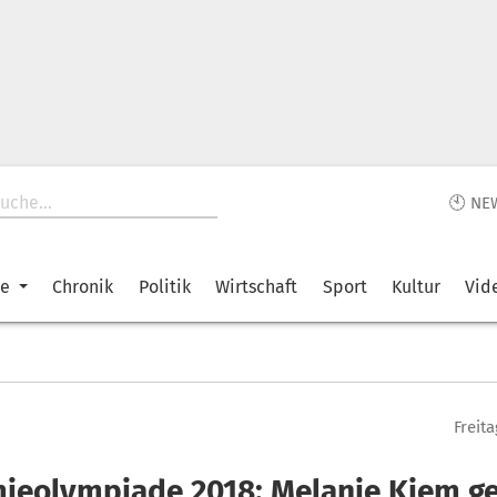
🕙 NE
ke
Chronik
Politik
Wirtschaft
Sport
Kultur
Vid
Freita
ieolympiade 2018: Melanie Kiem g