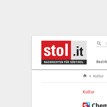
Bezir
»
Kultur
Kultur

Chem