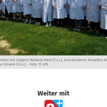
ken mit Siegerin Melanie Kiem (7.v.r.), Koordinatorin Roswitha Mau
 Schenk (2.v.r.). -
Foto: © LPA