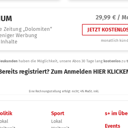
olitik
Sport
s+ im Übe
okal
Lokal
Events