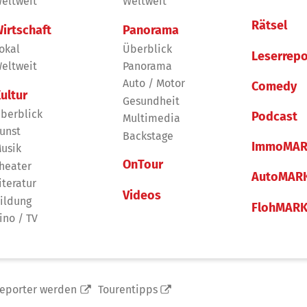
eltweit
Weltweit
Rätsel
irtschaft
Panorama
okal
Überblick
Leserrepo
eltweit
Panorama
Auto / Motor
Comedy
ultur
Gesundheit
berblick
Podcast
Multimedia
unst
Backstage
ImmoMAR
usik
OnTour
heater
AutoMAR
iteratur
Videos
ildung
FlohMAR
ino / TV
reporter werden
Tourentipps