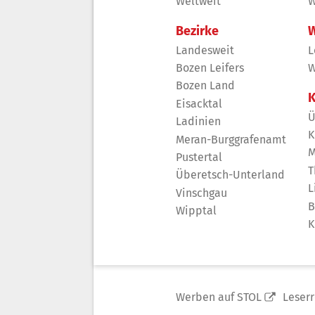
Weltweit
W
Bezirke
W
Landesweit
L
Bozen Leifers
W
Bozen Land
K
Eisacktal
Ü
Ladinien
K
Meran-Burggrafenamt
M
Pustertal
T
Überetsch-Unterland
L
Vinschgau
B
Wipptal
K
Werben auf STOL
Leser