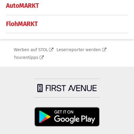
AutoMARKT
FlohMARKT
Werben auf STOL
Leserreporter werden
Tourentipps