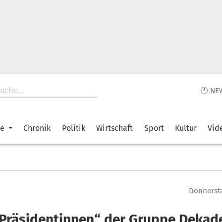
🕙 NE
ke
Chronik
Politik
Wirtschaft
Sport
Kultur
Vid
Donnersta
 Präsidentinnen“ der Gruppe Dekad