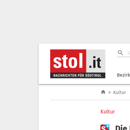
Bezir
»
Kultur
Kultur

„Die