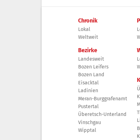
Chronik
P
Lokal
L
Weltweit
W
Bezirke
W
Landesweit
L
Bozen Leifers
W
Bozen Land
K
Eisacktal
Ü
Ladinien
K
Meran-Burggrafenamt
M
Pustertal
T
Überetsch-Unterland
L
Vinschgau
B
Wipptal
K