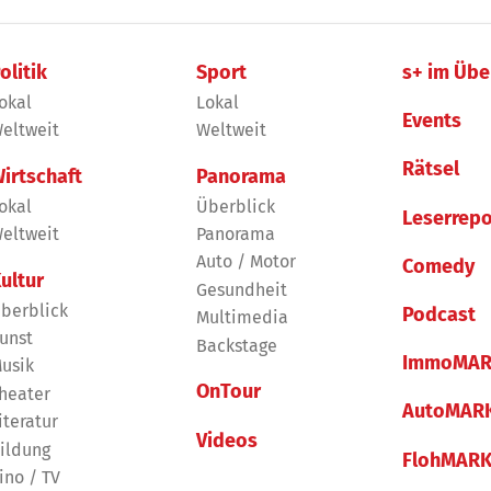
olitik
Sport
s+ im Übe
okal
Lokal
Events
eltweit
Weltweit
Rätsel
irtschaft
Panorama
okal
Überblick
Leserrepo
eltweit
Panorama
Auto / Motor
Comedy
ultur
Gesundheit
berblick
Podcast
Multimedia
unst
Backstage
ImmoMAR
usik
OnTour
heater
AutoMAR
iteratur
Videos
ildung
FlohMAR
ino / TV