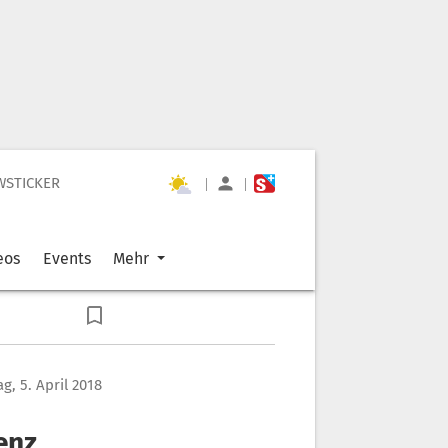
WSTICKER
|
|
eos
Events
Mehr
g, 5. April 2018
enz