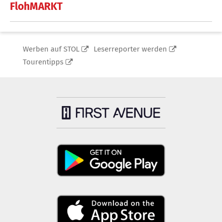
FlohMARKT
Werben auf STOL
Leserreporter werden
Tourentipps