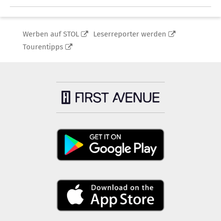
Werben auf STOL
Leserreporter werden
Tourentipps