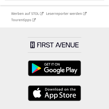
Werben auf STOL
Leserreporter werden
Tourentipps