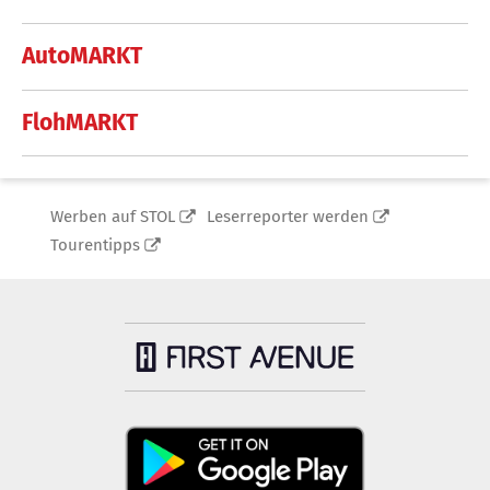
AutoMARKT
FlohMARKT
Werben auf STOL
Leserreporter werden
Tourentipps