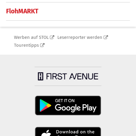
FlohMARKT
Werben auf STOL
Leserreporter werden
Tourentipps