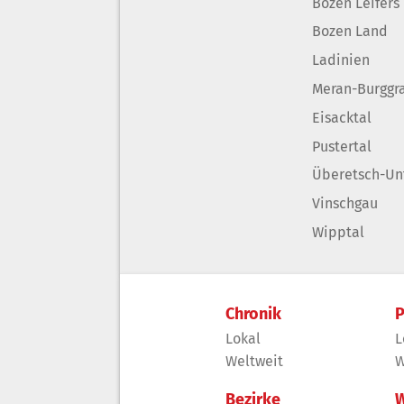
Bozen Leifers
Bozen Land
Ladinien
Meran-Burggr
Eisacktal
Pustertal
Überetsch-Un
Vinschgau
Wipptal
Chronik
P
Lokal
L
Weltweit
W
Bezirke
W