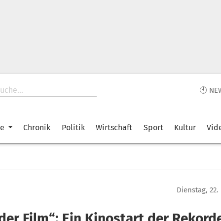
🕙 NE
ke
Chronik
Politik
Wirtschaft
Sport
Kultur
Vid
Dienstag, 22
der Film“: Ein Kinostart der Rekord