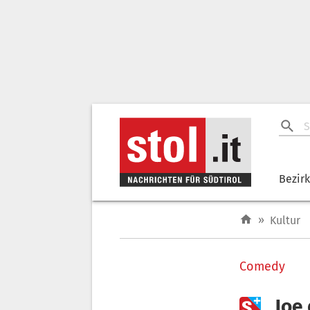
Bezir
»
Kultur
Comedy

„Joe 