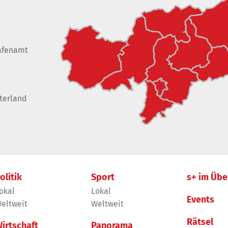
afenamt
terland
olitik
Sport
s+ im Übe
okal
Lokal
Events
eltweit
Weltweit
Rätsel
irtschaft
Panorama