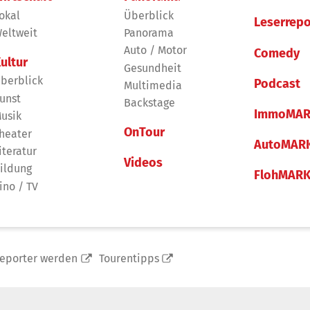
okal
Überblick
Leserrepo
eltweit
Panorama
Auto / Motor
Comedy
ultur
Gesundheit
berblick
Podcast
Multimedia
unst
Backstage
ImmoMAR
usik
OnTour
heater
AutoMAR
iteratur
Videos
ildung
FlohMAR
ino / TV
reporter werden
Tourentipps