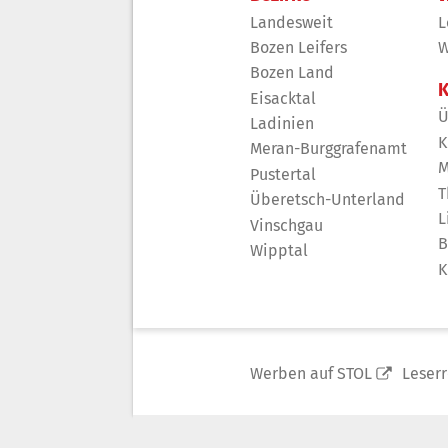
Landesweit
L
Bozen Leifers
W
Bozen Land
K
Eisacktal
Ü
Ladinien
K
Meran-Burggrafenamt
M
Pustertal
T
Überetsch-Unterland
L
Vinschgau
B
Wipptal
K
Werben auf STOL
Leser