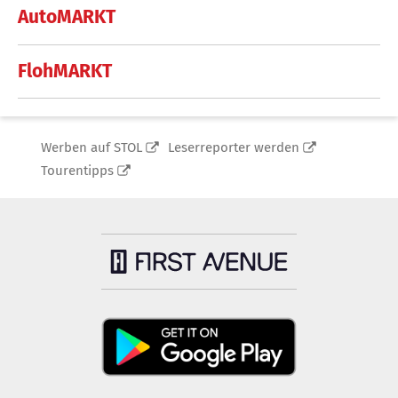
AutoMARKT
FlohMARKT
Werben auf STOL
Leserreporter werden
Tourentipps