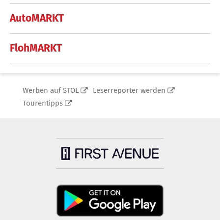
AutoMARKT
FlohMARKT
Werben auf STOL
Leserreporter werden
Tourentipps