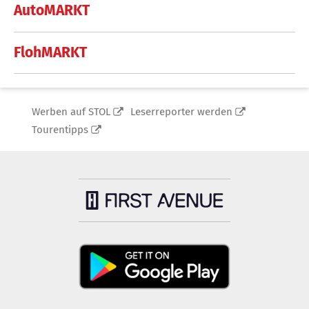
AutoMARKT
FlohMARKT
Werben auf STOL
Leserreporter werden
Tourentipps