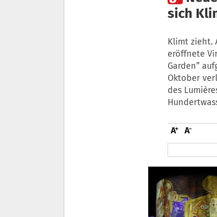
sich Kli
Klimt zieht
eröffnete Vi
Garden” auf
Oktober verl
des Lumières
Hundertwass