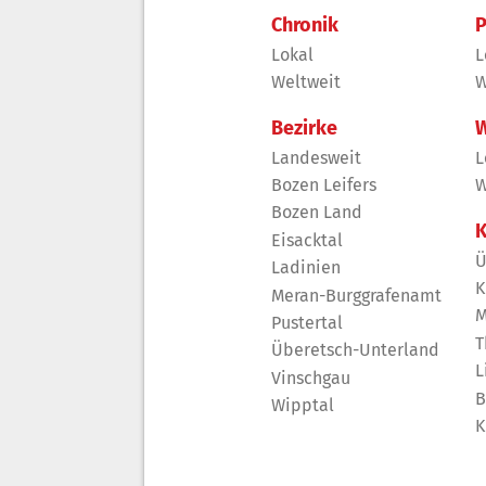
Chronik
P
Lokal
L
Weltweit
W
Bezirke
W
Landesweit
L
Bozen Leifers
W
Bozen Land
K
Eisacktal
Ü
Ladinien
K
Meran-Burggrafenamt
M
Pustertal
T
Überetsch-Unterland
L
Vinschgau
B
Wipptal
K