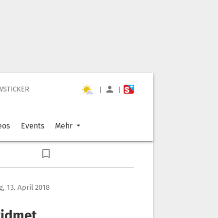
WSTICKER
|
|
eos
Events
Mehr
g, 13. April 2018
widmet