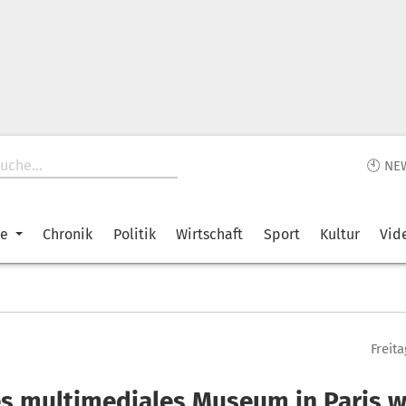
🕙 NE
ke
Chronik
Politik
Wirtschaft
Sport
Kultur
Vid
Freita
s multimediales Museum in Paris 