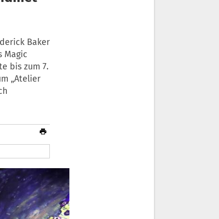
derick Baker
s Magic
e bis zum 7.
m „Atelier
ch