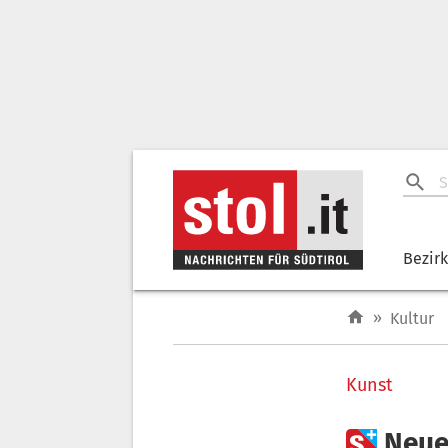
Bezir
»
Kultur
Kunst

Neue