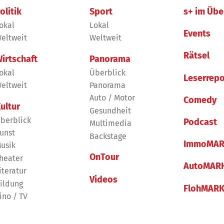
olitik
Sport
s+ im Übe
okal
Lokal
Events
eltweit
Weltweit
Rätsel
irtschaft
Panorama
okal
Überblick
Leserrepo
eltweit
Panorama
Auto / Motor
Comedy
ultur
Gesundheit
berblick
Podcast
Multimedia
unst
Backstage
ImmoMAR
usik
OnTour
heater
AutoMAR
iteratur
Videos
ildung
FlohMAR
ino / TV