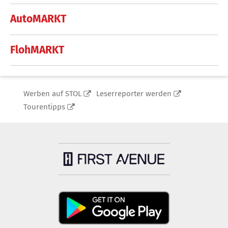
AutoMARKT
FlohMARKT
Werben auf STOL
Leserreporter werden
Tourentipps