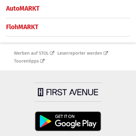
AutoMARKT
FlohMARKT
Werben auf STOL
Leserreporter werden
Tourentipps