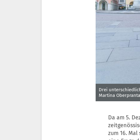
Drei unterschiedlic
Martina Oberpranta
Da am 5. De
zeitgenössi
zum 16. Mal 