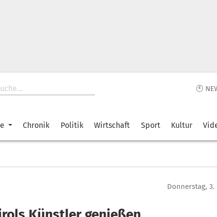
🕙 NE
ke
Chronik
Politik
Wirtschaft
Sport
Kultur
Vid
Donnerstag, 3.
irols Künstler genießen