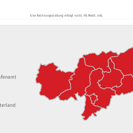
afenamt
terland