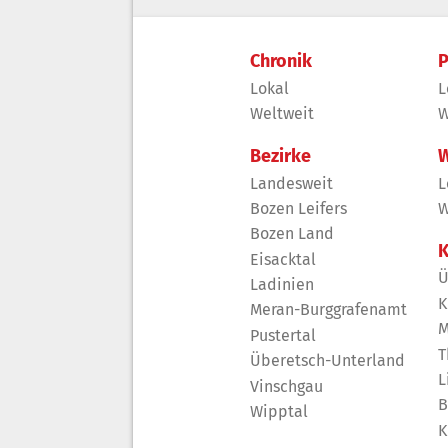
Chronik
P
Lokal
L
Weltweit
W
Bezirke
W
Landesweit
L
Bozen Leifers
W
Bozen Land
K
Eisacktal
Ü
Ladinien
K
Meran-Burggrafenamt
M
Pustertal
T
Überetsch-Unterland
L
Vinschgau
B
Wipptal
K