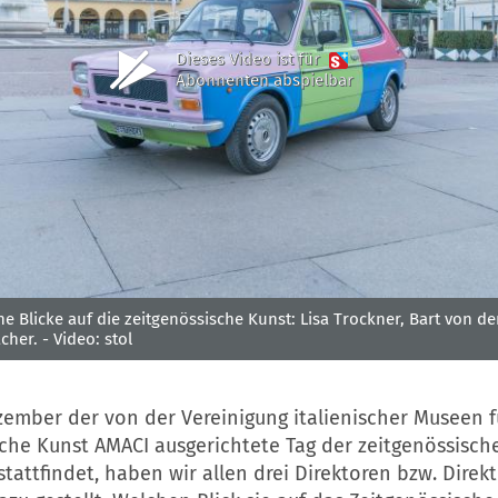
Dieses Video ist für
Abonnenten abspielbar
he Blicke auf die zeitgenössische Kunst: Lisa Trockner, Bart von d
cher. -
Video: stol
zember der von der Vereinigung italienischer Museen f
sche Kunst AMACI ausgerichtete Tag der zeitgenössisch
stattfindet, haben wir allen drei Direktoren bzw. Direk