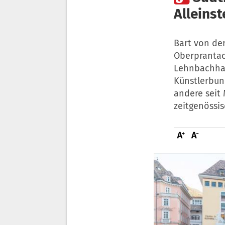
Alleins
Bart von de
Oberprantac
Lehnbachhaus
Künstlerbund
andere seit 
zeitgenössis