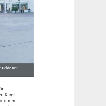
er Heide und
ür
en Kunst
torinnen