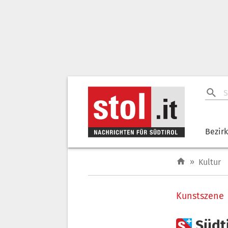
Bezir
»
Kultur
Kunstszene

Südt