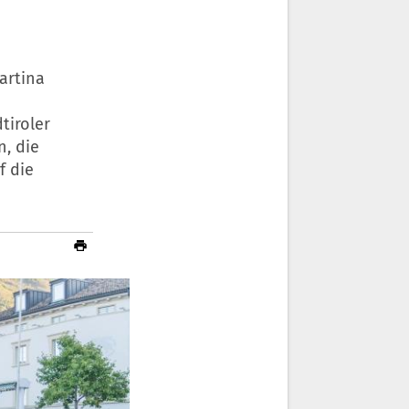
artina
tiroler
n, die
f die