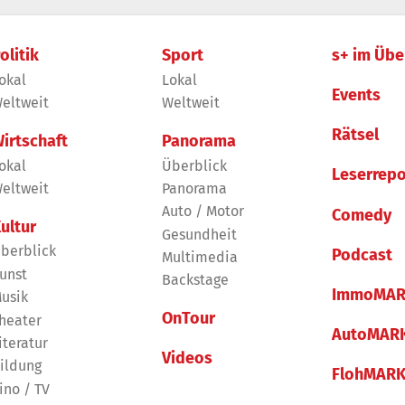
olitik
Sport
s+ im Übe
okal
Lokal
Events
eltweit
Weltweit
Rätsel
irtschaft
Panorama
okal
Überblick
Leserrepo
eltweit
Panorama
Auto / Motor
Comedy
ultur
Gesundheit
berblick
Podcast
Multimedia
unst
Backstage
ImmoMAR
usik
OnTour
heater
AutoMAR
iteratur
Videos
ildung
FlohMAR
ino / TV