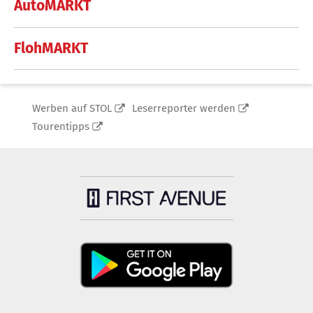
AutoMARKT
FlohMARKT
Werben auf STOL
Leserreporter werden
Tourentipps